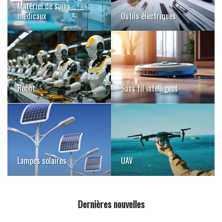
Matériel de soins
médicaux
Outils électriques
Robot
Sans fil intelligent
Lampes solaires
UAV
Dernières nouvelles