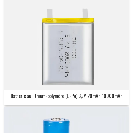
Batterie au lithium-polymère (Li-Po) 3,7V 20mAh 10000mAh