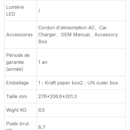
Lumière
/
LED
Cordon d'alimentation AC、Car
Accessoires
Charger、OEM Manual、Accessory
Box
Période de
garantie
1 an
(année)
Emballage
1：Kraft paper box2：UN outer box
Taille mm
278*206.6*201.3
Wight KG
6.5
Poids brut
8.7