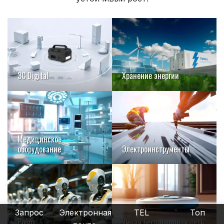
3C Digital
Хранение энергии
Медицинское
оборудование
Электроинструменты
Запрос
Электронная
TEL
Топ
Робот
Умная беспроводная сеть