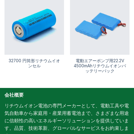
32700 円筒形リチウムイオ
電動エアーポンプ用22.2V
ンセル
4500mAhリチウムイオンバ
ッテリーパック
会社概要
リチウムイオン電池の専門メーカーとして、電動工具や電
気自動車から家庭用・産業用蓄電池まで、さまざまな用途
に信頼性の高いエネルギーソリューションを提供していま
す。品質、技術革新、グローバルなサービスをお約束しま