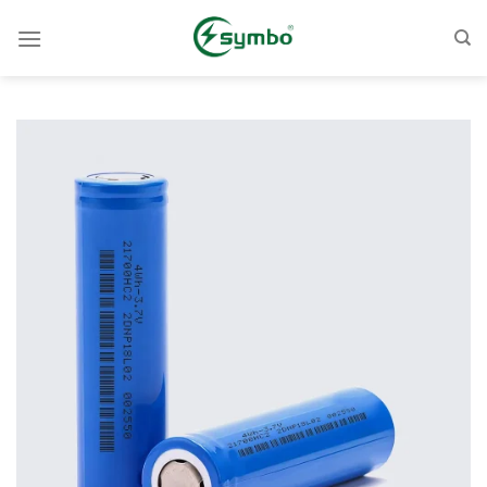
コ
ン
テ
ン
ツ
へ
ス
キ
ッ
プ