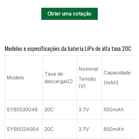
Obter uma cotação
Modelos e especificações da bateria LiPo de alta taxa 20C
Nominal
Capacidade
Taxa de
c
Modelo
Tensão
descarga(C)
(mAh)
c
(V)
(
SYB5530048
20C
3.7V
650mAh
SYB6024064
20C
3.7V
850mAh
1