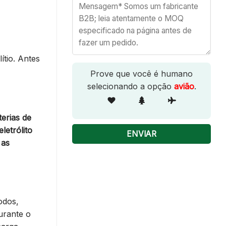
ítio. Antes
Prove que você é humano
selecionando a opção
avião
.
erias de
letrólito
 as
odos,
urante o