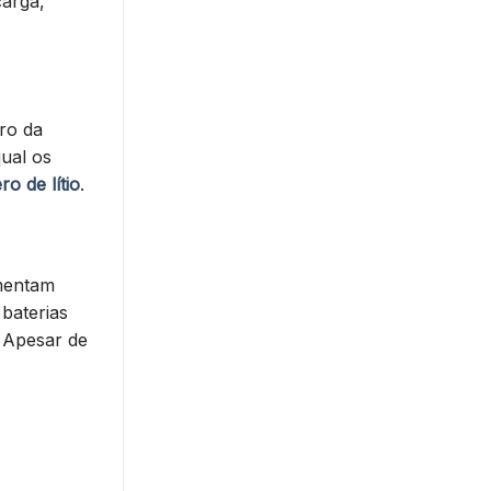
carga,
tro da
qual os
ro de lítio
.
imentam
baterias
. Apesar de