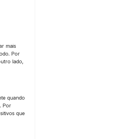
ar mais
odo. Por
utro lado,
ente quando
. Por
itivos que