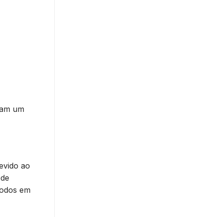
usam um
Devido ao
 de
trodos em