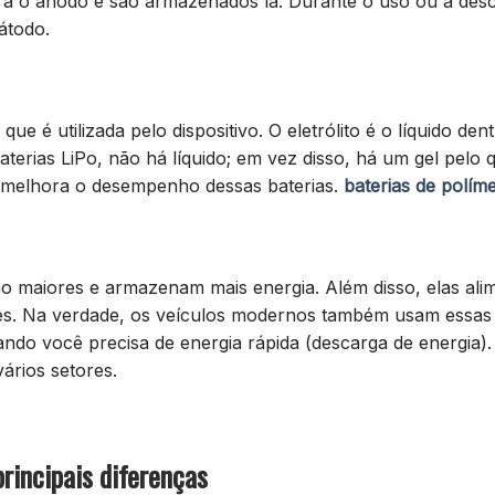
ra o ânodo e são armazenados lá. Durante o uso ou a des
átodo.
e é utilizada pelo dispositivo. O eletrólito é o líquido den
erias LiPo, não há líquido; em vez disso, há um gel pelo 
el melhora o desempenho dessas baterias.
baterias de políme
 são maiores e armazenam mais energia. Além disso, elas al
ares. Na verdade, os veículos modernos também usam essas 
uando você precisa de energia rápida (descarga de energia)
ários setores.
 principais diferenças