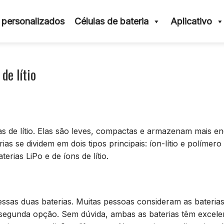
 personalizados
Células de bateria
Aplicativo
de lítio
ias de lítio. Elas são leves, compactas e armazenam mais en
s se dividem em dois tipos principais: íon-lítio e polímero d
erias LiPo e de íons de lítio.
ssas duas baterias. Muitas pessoas consideram as baterias
 a segunda opção. Sem dúvida, ambas as baterias têm excele