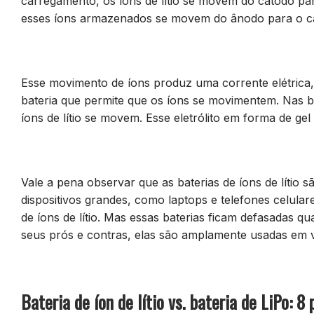
carregamento, os íons de lítio se movem do cátodo pa
esses íons armazenados se movem do ânodo para o c
Esse movimento de íons produz uma corrente elétrica, qu
bateria que permite que os íons se movimentem. Nas bat
íons de lítio se movem. Esse eletrólito em forma de g
Vale a pena observar que as baterias de íons de lítio
dispositivos grandes, como laptops e telefones celul
de íons de lítio. Mas essas baterias ficam defasadas q
seus prós e contras, elas são amplamente usadas em v
Bateria de íon de lítio vs. bateria de LiPo: 8