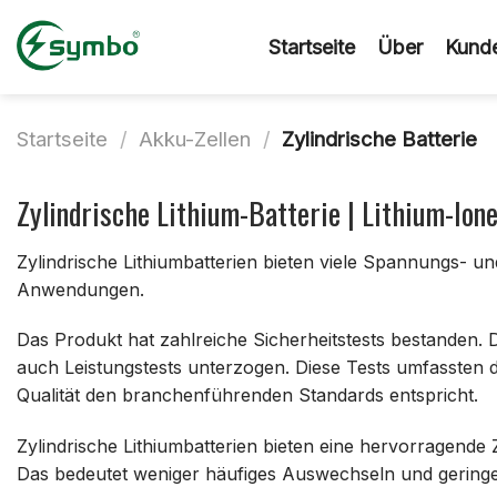
Zum
Inhalt
Startseite
Über
Kunde
springen
Startseite
/
Akku-Zellen
/
Zylindrische Batterie
Zylindrische Lithium-Batterie | Lithium-Ione
Zylindrische Lithiumbatterien bieten viele Spannungs- un
Anwendungen.
Das Produkt hat zahlreiche Sicherheitstests bestanden
auch Leistungstests unterzogen. Diese Tests umfassten di
Qualität den branchenführenden Standards entspricht.
Zylindrische Lithiumbatterien bieten eine hervorragend
Das bedeutet weniger häufiges Auswechseln und geringer