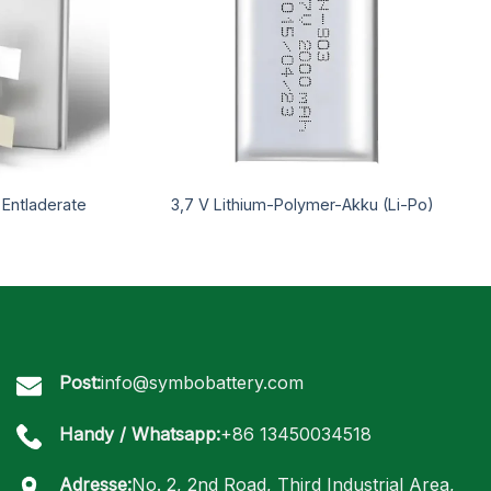
 Entladerate
3,7 V Lithium-Polymer-Akku (Li-Po)
Post:
info@symbobattery.com
Handy / Whatsapp:
+86 13450034518
Adresse:
No. 2, 2nd Road, Third Industrial Area,