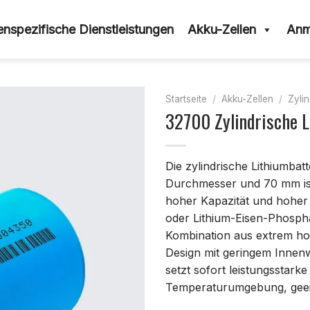
nspezifische Dienstleistungen
Akku-Zellen
Anm
Startseite
/
Akku-Zellen
/
Zylin
32700 Zylindrische L
Die zylindrische Lithiumb
Durchmesser und 70 mm ist 
hoher Kapazität und hoher
oder Lithium-Eisen-Phospha
Kombination aus extrem hoh
Design mit geringem Innenw
setzt sofort leistungsstarke 
Temperaturumgebung, geei