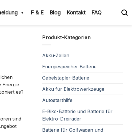
eldung
F & E
Blog
Kontakt
FAQ
Produkt-Kategorien
Akku-Zellen
Energiespeicher Batterie
olchen
Gabelstapler-Batterie
e Energie
Akku für Elektrowerkzeuge
ioniert es?
Autostarthilfe
E-Bike-Batterie und Batterie für
Elektro-Dreiräder
toren sind
 Angebot
Batterie für Golfwagen und