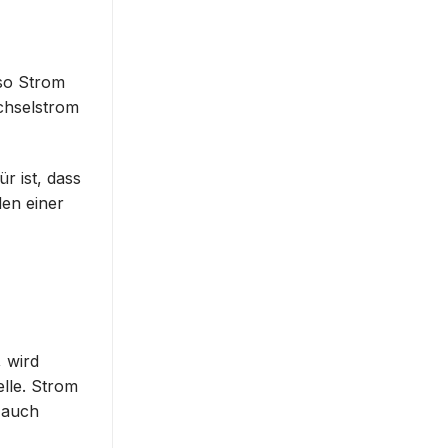
lso Strom
chselstrom
 ist, dass
den einer
 wird
elle. Strom
n auch