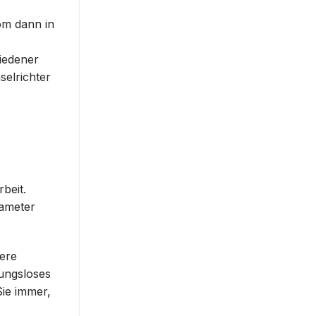
om dann in
iedener
elrichter
beit.
rameter
ere
bungsloses
ie immer,