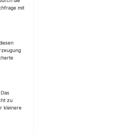
durch die
chfrage mit
diesen
Erzeugung
cherte
 Das
cht zu
r kleinere