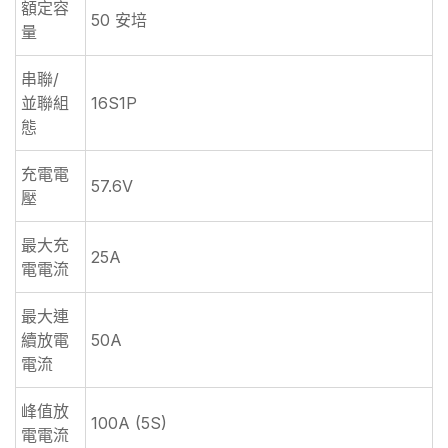
額定容
50 安培
量
串聯/
並聯組
16S1P
態
充電電
57.6V
壓
最大充
25A
電電流
最大連
續放電
50A
電流
峰值放
100A (5S)
電電流