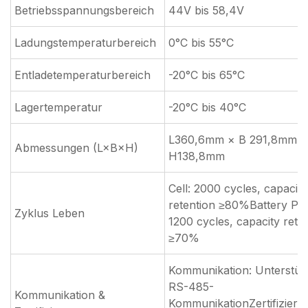
Betriebsspannungsbereich
44V bis 58,4V
Ladungstemperaturbereich
0°C bis 55°C
Entladetemperaturbereich
-20°C bis 65°C
Lagertemperatur
-20°C bis 40°C
L360,6mm × B 291,8mm ×
Abmessungen (L×B×H)
H138,8mm
Cell: 2000 cycles, capacity
retention ≥80%Battery Pa
Zyklus Leben
1200 cycles, capacity rete
≥70%
Kommunikation: Unterstüt
RS-485-
Kommunikation &
KommunikationZertifizieru