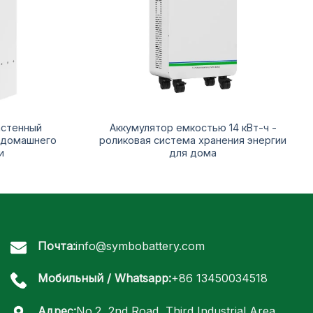
астенный
Аккумулятор емкостью 14 кВт-ч -
 домашнего
роликовая система хранения энергии
и
для дома
Почта:
info@symbobattery.com
Мобильный / Whatsapp:
+86 13450034518
Адрес:
No.2, 2nd Road, Third Industrial Area,