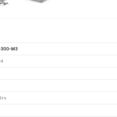
-300-M3
O4
Втч