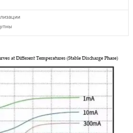
ализации
тупны