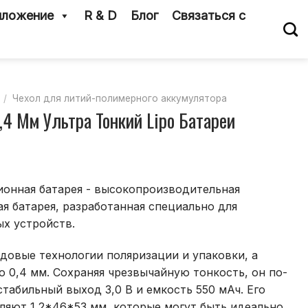
ложение
R & D
Блог
Связаться с
/
Чехол для литий-полимерного аккумулятора
,4 Мм Ультра Тонкий Lipo Батареи
ионная батарея - высокопроизводительная
я батарея, разработанная специально для
х устройств.
довые технологии поляризации и упаковки, а
о 0,4 мм. Сохраняя чрезвычайную тонкость, он по-
табильный выход 3,0 В и емкость 550 мАч. Его
ляют 1,2*46*53 мм, которые могут быть идеально