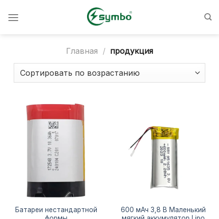
Перейти
к
содержанию
Главная
/
продукция
Батареи нестандартной
600 мАч 3,8 В Маленький
формы
мягкий аккумулятор Lipo