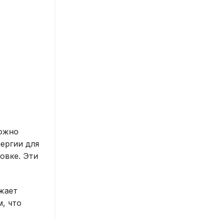
можно
ергии для
овке. Эти
жает
, что