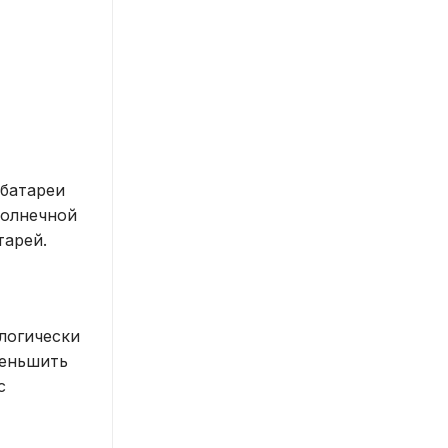
 батареи
солнечной
тарей.
логически
меньшить
с