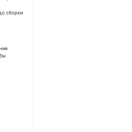
до сборки
ние
обы