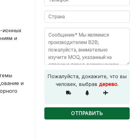
й-ионных
аниям и
стемы
Пожалуйста, докажите, что вы
дование и
человек, выбрав
дерево
.
торного