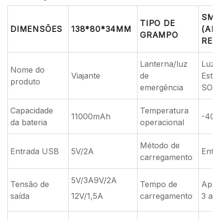
SMA
TIPO DE
DIMENSÕES
138*80*34MM
(AN
GRAMPO
REV
Lanterna/luz
Luz 
Nome do
Viajante
de
Estr
produto
emergência
SOS
Capacidade
Temperatura
11000mAh
-40°
da bateria
operacional
Método de
Entrada USB
5V/2A
Entr
carregamento
5V/3A9V/2A
Tensão de
Tempo de
Apro
saída
12V/1,5A
carregamento
3 a 