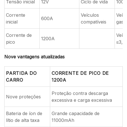
Tensão inicial
12V
Ciclo de vida
1000
Corrente
Veículos
Veíc
600A
inicial
compatíveis
gaso
Corrente de
Veícu
1200A
pico
≤3,5
Nove vantagens atualizadas
PARTIDA DO
CORRENTE DE PICO DE
CARRO
1200A
Proteção contra descarga
Nove proteções
excessiva e carga excessiva
Bateria de íon de
Grande capacidade de
lítio de alta taxa
11000mAh