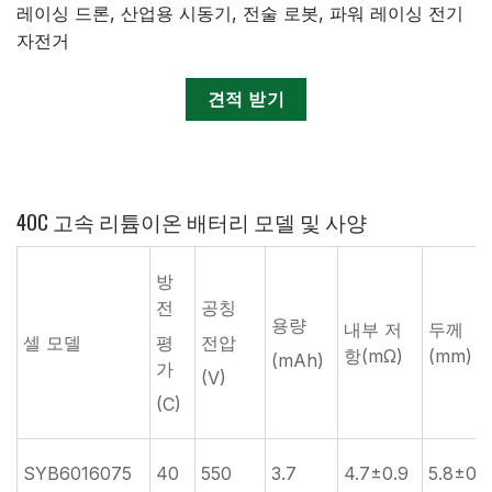
레이싱 드론, 산업용 시동기, 전술 로봇, 파워 레이싱 전기
자전거
견적 받기
40C 고속 리튬이온 배터리 모델 및 사양
방
전
공칭
용량
내부 저
두께
셀 모델
평
전압
항(mΩ)
(mm)
(mAh)
가
(V)
(C)
SYB6016075
40
550
3.7
4.7±0.9
5.8±0.2