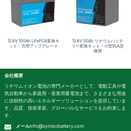
12.8V 100Ah LiFePO4変換キ
12.8V 50Ah リチウムバッテ
ット - 汎用アップグレード
リー変換キット - 小型SLA交
換用
会社概要
リチウムイオン電池の専門メーカーとして、電動工具や電
気自動車から家庭用・産業用蓄電池まで、さまざまな用途
に信頼性の高いエネルギーソリューションを提供していま
す。品質、技術革新、グローバルなサービスをお約束しま
す。
メール
info@symbobattery.com