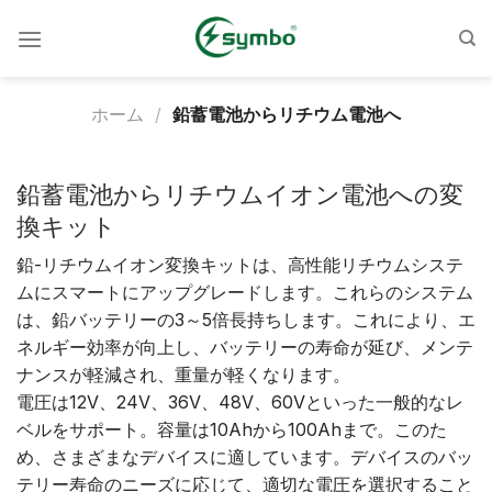
コ
ン
テ
ン
ホーム
/
鉛蓄電池からリチウム電池へ
ツ
へ
ス
鉛蓄電池からリチウムイオン電池への変
キ
換キット
ッ
プ
鉛-リチウムイオン変換キットは、高性能リチウムシステ
ムにスマートにアップグレードします。これらのシステム
は、鉛バッテリーの3～5倍長持ちします。これにより、エ
ネルギー効率が向上し、バッテリーの寿命が延び、メンテ
ナンスが軽減され、重量が軽くなります。
電圧は12V、24V、36V、48V、60Vといった一般的なレ
ベルをサポート。容量は10Ahから100Ahまで。このた
め、さまざまなデバイスに適しています。デバイスのバッ
テリー寿命のニーズに応じて、適切な電圧を選択すること