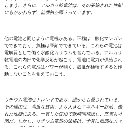
しまう。さらに、アルカリ乾電池は、その妥協された性能
にもかかわらず、低価格が際立っています。
他の電池と同じように電極がある。正極は二酸化マンガン
でできており、負極は亜鉛でできている。これらの電池は
電解質として働く水酸化カリウムを含んでいる。アルカリ
乾電池の内部で化学反応が起こり、電池に電力が供給され
る。これらの電池はパワーが弱く、温度が極端すぎると作
動しないことを覚えておこう。
リチウム電池はトレンドであり、誰からも愛されている。
その理由は、高度な技術、より大きなエネルギー貯蔵、優
れた性能にある。一貫した使用で数時間持続し、充電も可
能だ。しかし、リチウム電池の価格は、予算に敏感な人々