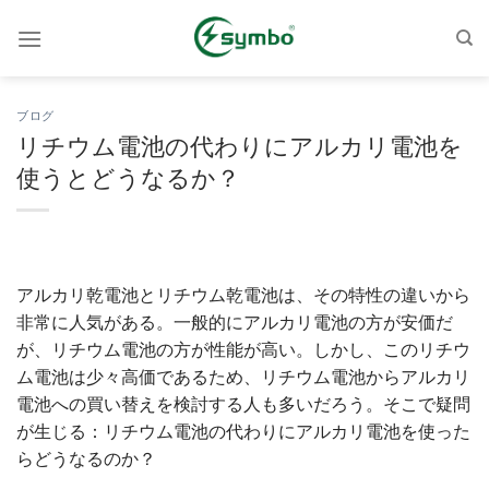
コ
ン
テ
ン
ブログ
ツ
リチウム電池の代わりにアルカリ電池を
へ
使うとどうなるか？
ス
キ
ッ
プ
アルカリ乾電池とリチウム乾電池は、その特性の違いから
非常に人気がある。一般的にアルカリ電池の方が安価だ
が、リチウム電池の方が性能が高い。しかし、このリチウ
ム電池は少々高価であるため、リチウム電池からアルカリ
電池への買い替えを検討する人も多いだろう。そこで疑問
が生じる：リチウム電池の代わりにアルカリ電池を使った
らどうなるのか？