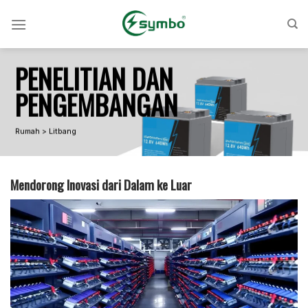
Loncat
ke
konten
PENELITIAN DAN
PENGEMBANGAN
Rumah > Litbang
Mendorong Inovasi dari Dalam ke Luar