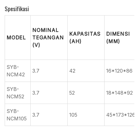
Spesifikasi
NOMINAL
KAPASITAS
DIMENSI
MODEL
TEGANGAN
(AH)
(MM)
(V)
SYB-
3.7
42
16*120*86
NCM42
SYB-
3.7
52
18*148*92
NCM52
SYB-
3.7
105
45*173*126
NCM105