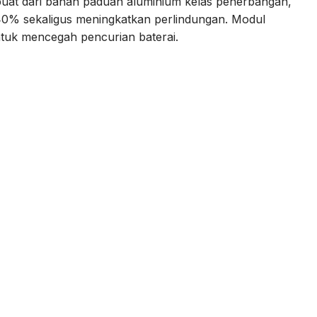
rbuat dari bahan paduan aluminium kelas penerbangan,
0% sekaligus meningkatkan perlindungan. Modul
ntuk mencegah pencurian baterai.