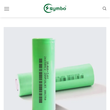
跳
至
內
容