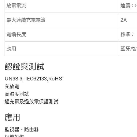
放電電流
連續：
最大連續充電電流
2A
電纜長度
標準： 
應用
藍牙/
認證與測試
UN38.3, IEC62133,RoHS
充放電
高濕度測試
過充電及過放電保護測試
應用
監視器、路由器