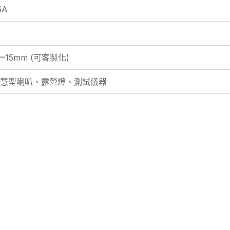
5A
~15mm (可客製化)
智慧型喇叭、露營燈、測試儀器