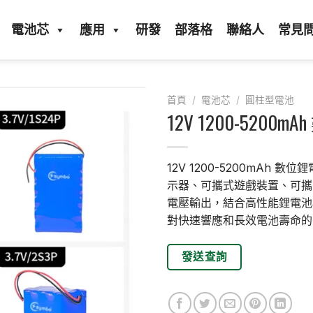
電池芯
應用
研發
部落格
聯絡人
常見
首頁
/
電池芯
/
圓柱型電池
12V 1200-520
12V 1200-5200mA
示器、可攜式遊戲裝置、可攜
電壓輸出，結合高性能鋰電池
對快速響應和長效電池壽命的
發送查詢