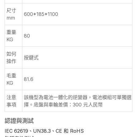
尺寸
600*185*1100
mm
重量
80
KG
如何
按鍵式
操作
毛重
81.6
KG
注意
該機型為電池一體化的逆變器，電池模組可單獨選
事項
擇。底盤與車輪差價：300 元人民幣
認證與測試
IEC 62619、UN38.3、CE 和 RoHS