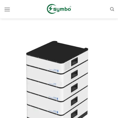
跳
至
內
容