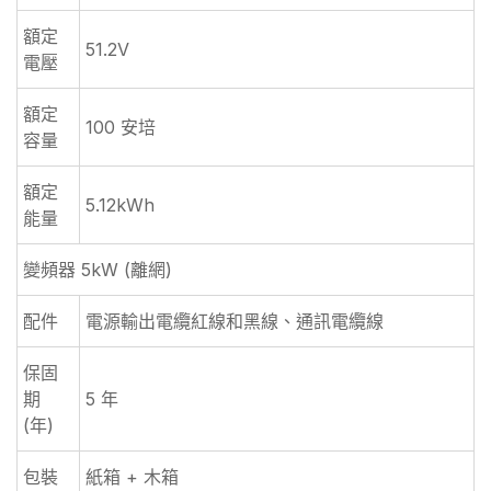
額定
51.2V
電壓
額定
100 安培
容量
額定
5.12kWh
能量
變頻器 5kW (離網)
配件
電源輸出電纜紅線和黑線、通訊電纜線
保固
期
5 年
(年)
包裝
紙箱 + 木箱