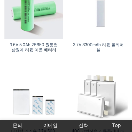
3.6V 5.0Ah 26650 원통형
3.7V 3300mAh 리튬 폴리머
삼원계 리튬 이온 배터리
셀
문의
이메일
전화
Top
디지털 기기용 3.7V 500-
40C 고방전율 리튬폴리머 배