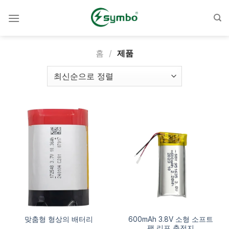
콘
텐
츠
로
홈
/
제품
건
너
뛰
기
600mAh 3.8V 소형 소프트
맞춤형 형상의 배터리
팩 리포 충전지