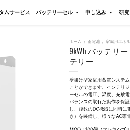
タムサービス
バッテリーセル
申し込み
研究
ホーム
/
蓄電池
/
家庭用エネ
9kWh バッテリ
テリー
壁掛け型家庭用蓄電システム4
ことができます。インテリジ
ーセルの電圧、温度、充放電
バランスの取れた動作を保証
し、複数のDC機器に同時に
き）を装備し、様々なAC家
MOQ：100個（フレキシブ