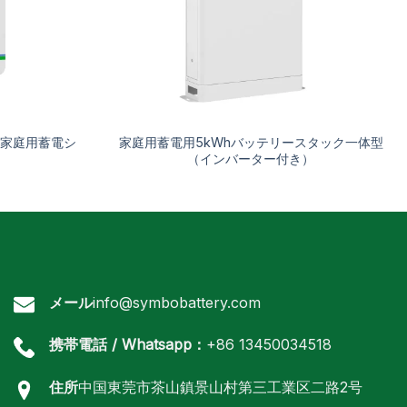
ー式家庭用蓄電シ
家庭用蓄電用5kWhバッテリースタック一体型
（インバーター付き）
メール
info@symbobattery.com
携帯電話 / Whatsapp：
+86 13450034518
住所
中国東莞市茶山鎮景山村第三工業区二路2号