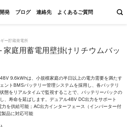
開発
ブログ
連絡先
よくあるご質問
ルギー貯蔵発電所
ー - 家庭用蓄電用壁掛けリチウムバッ
8V 9.6kWhは、小規模家庭の半日以上の電力需要を満たす
ェントBMSバッテリー管理システムを採用し、各バッテリ
状態をリアルタイムで監視することで、バッテリーパックの
し、寿命を延ばします。デュアル48V DC出力をサポート
電力を供給可能；AC出力インターフェース（インバーター付
電製品に対応可能
ル）