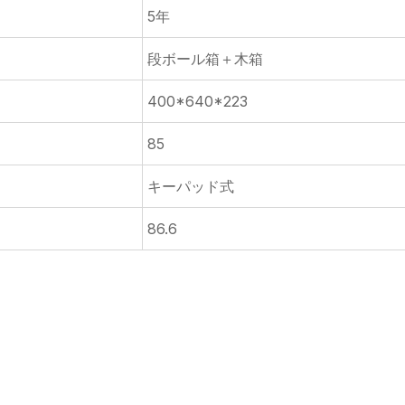
5年
段ボール箱＋木箱
400*640*223
85
キーパッド式
86.6