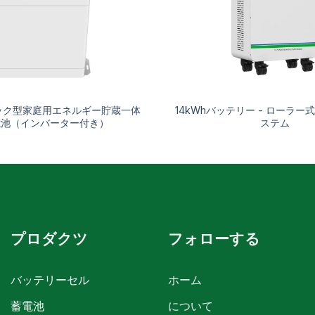
スタック型家庭用エネルギー貯蔵一体
14kWhバッテリー - ローラ
電池（インバーター付き）
ステム
プロダクツ
フォローする
バッテリーセル
ホーム
蓄電池
について