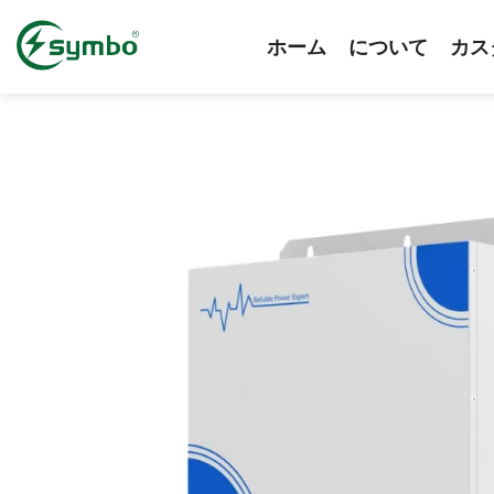
コ
ン
ホーム
について
カス
テ
ン
ツ
へ
ス
キ
ッ
プ