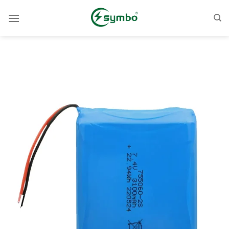
コ
ン
テ
ン
ツ
へ
ス
キ
ッ
プ