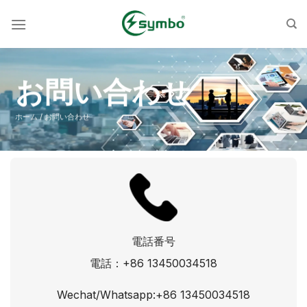
コ
ン
テ
ン
お問い合わせ
ツ
へ
ス
ホーム / お問い合わせ
キ
ッ
プ
電話番号
電話：+86 13450034518
Wechat/Whatsapp:+86 13450034518